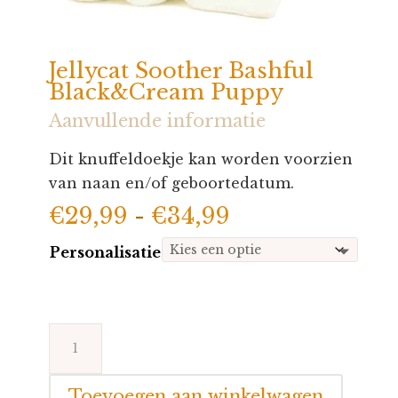
Jellycat Soother Bashful
Black&Cream Puppy
Aanvullende informatie
Dit knuffeldoekje kan worden voorzien
van naan en/of geboortedatum.
Prijsklasse:
€
29,99
-
€
34,99
€29,99
Personalisatie
tot
€34,99
Jellycat
Soother
Bashful
Toevoegen aan winkelwagen