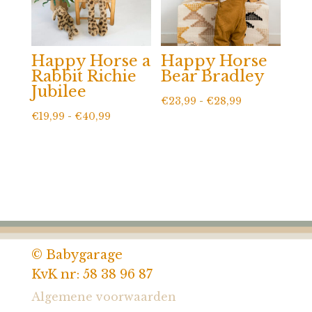
Happy Horse a
Happy Horse
Rabbit Richie
Bear Bradley
Jubilee
Prijsklasse:
€
23,99
-
€
28,99
Prijsklasse:
€
19,99
-
€
40,99
€23,99
€19,99
tot
tot
€28,99
€40,99
© Babygarage
KvK nr: 58 38 96 87
Algemene voorwaarden