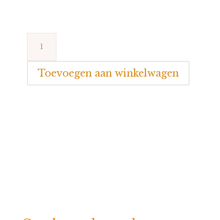
€19,99
Happy
Horse
a
Toevoegen aan winkelwagen
Rabbit
Richie
Graphic
Blue
aantal