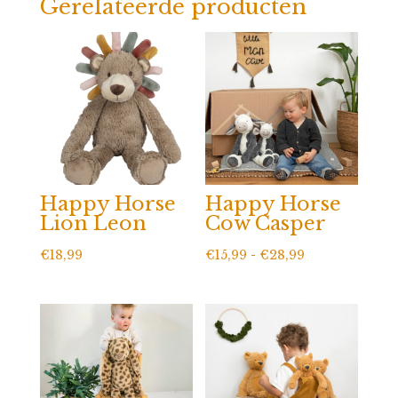
Gerelateerde producten
Happy Horse
Happy Horse
Lion Leon
Cow Casper
Prijsklasse:
€
18,99
€
15,99
-
€
28,99
€15,99
tot
€28,99