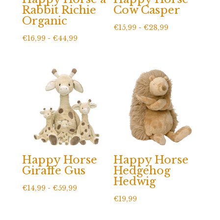
Rabbit Richie
Cow Casper
Organic
Prijsklasse:
€
15,99
-
€
28,99
Prijsklasse:
€
16,99
-
€
44,99
€15,99
€16,99
tot
tot
€28,99
€44,99
Happy Horse
Happy Horse
Giraffe Gus
Hedgehog
Hedwig
Prijsklasse:
€
14,99
-
€
59,99
€
19,99
€14,99
tot