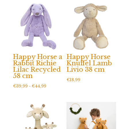
Happy Horse a
Happy Horse
Rabbit Richie
Knuffel Lamb
Lilac Recycled
Livio 38 cm
58 cm
€
18,99
Prijsklasse:
€
39,99
-
€
44,99
€39,99
tot
€44,99