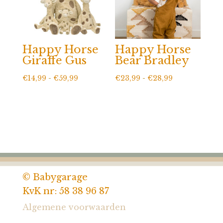
Happy Horse
Happy Horse
Giraffe Gus
Bear Bradley
Prijsklasse:
Prijsklasse:
€
14,99
-
€
59,99
€
23,99
-
€
28,99
€14,99
€23,99
tot
tot
€59,99
€28,99
© Babygarage
KvK nr: 58 38 96 87
Algemene voorwaarden