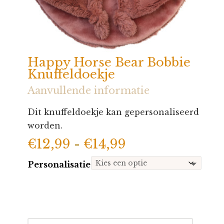
Happy Horse Bear Bobbie
Knuffeldoekje
Aanvullende informatie
Dit knuffeldoekje kan gepersonaliseerd
worden.
Prijsklasse:
€
12,99
-
€
14,99
€12,99
Personalisatie
tot
€14,99
Happy