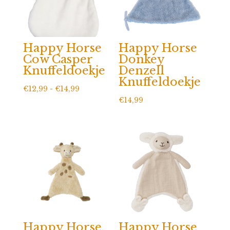
Happy Horse
Happy Horse
Cow Casper
Donkey
Knuffeldoekje
Denzell
Knuffeldoekje
Prijsklasse:
€
12,99
-
€
14,99
€
14,99
€12,99
tot
€14,99
Happy Horse
Happy Horse