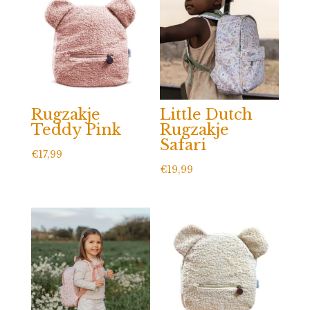
Rugzakje
Little Dutch
Teddy Pink
Rugzakje
Safari
€
17,99
€
19,99