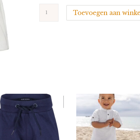
Blue
Toevoegen aan wink
Seven
Tshirt
Rainbow
aantal