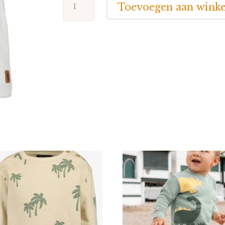
Toevoegen aan wink
Seven
Poloshirt
aantal