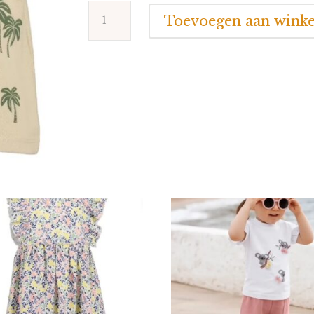
Blue
Toevoegen aan wink
Seven
Polo
Palmboom
aantal