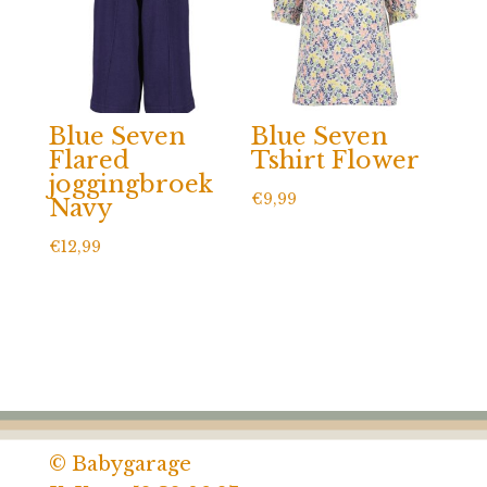
Blue Seven
Blue Seven
Flared
Tshirt Flower
joggingbroek
€
9,99
Navy
€
12,99
© Babygarage