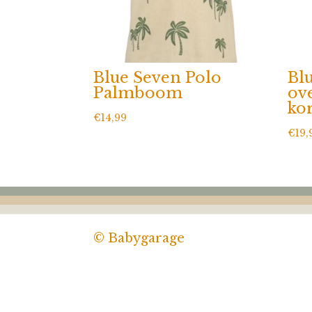
Blue Seven Polo
Bl
Palmboom
ov
ko
€
14,99
€
19,
© Babygarage