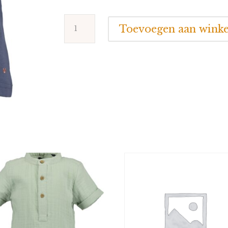
Blue
Toevoegen aan wink
Seven
Henley
shirt
Jungle
aantal