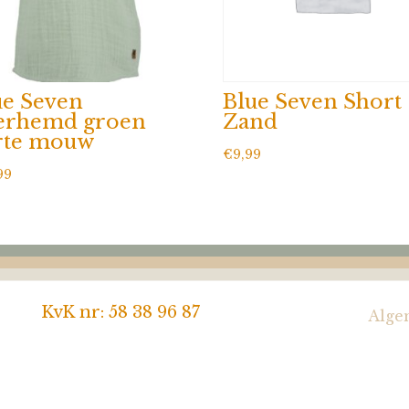
ue Seven
Blue Seven Short
erhemd groen
Zand
rte mouw
€
9,99
99
KvK nr: 58 38 96 87
Alge