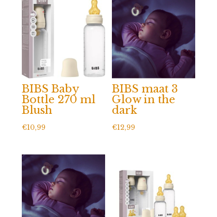
BIBS Baby
BIBS maat 3
Bottle 270 ml
Glow in the
Blush
dark
€
10,99
€
12,99