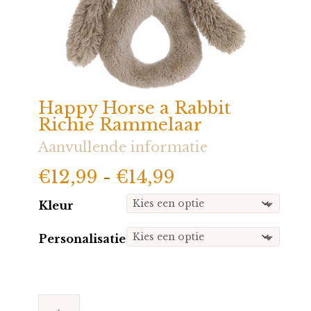
Happy Horse a Rabbit
Richie Rammelaar
Aanvullende informatie
Prijsklasse:
€
12,99
-
€
14,99
€12,99
Kleur
tot
€14,99
Personalisatie
Happy