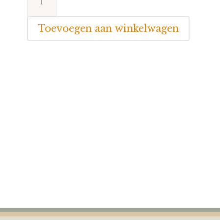
Horse
a
Toevoegen aan winkelwagen
Rabbit
Richie
Rammelaar
aantal