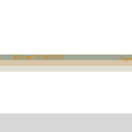
KvK nr: 58 38 96 87
Alge