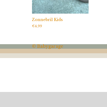
Zonnebril Kids
€
4,99
© Babygarage